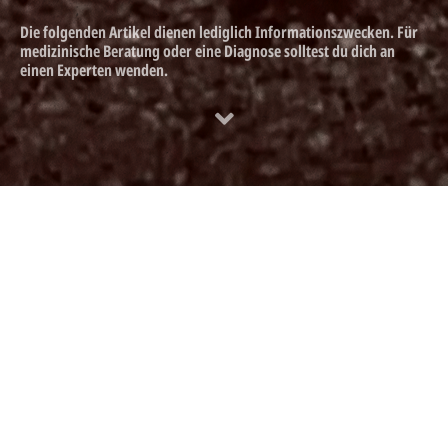
Die folgenden Artikel dienen lediglich Informationszwecken. Für
medizinische Beratung oder eine Diagnose solltest du dich an
einen Experten wenden.
Schwimmen wie ein Delfin
Wie die Monoflosse dein Schwimmen und deine Atmung
verändert.
Wenn Menschen ins Schwimmen mit der
Monoflosse
einsteigen
, geht es oft mit der Idee einher, im Wasser
mühelos wie eine Meerjungfrau oder ein Delfin gleiten zu
können. Nach den ersten Metern stellt sich dann aber meist
Ernüchterung ein: Die Beine sind plötzlich „festgebunden“,