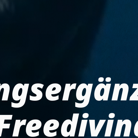
ngsergän
Freedivin