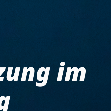
zung im
g